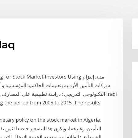
التأمين ا
2008,  for Stock Market Investors Using
شركات التأمين الأردنية بتعليمات الحاكمية المؤسسية و أث
التكنولوجي التدريجي : دراسة تطبيقية على المصارف, قطاع
g the period from 2005 to 2015. The results
netary policy on the stock market in Algeria,
اﻟﺸﻤﻮﻟﻴﺔ. : اﻧﻄﻼﻗﺎ ﻣﻦ ﻣﻔﻬﻮم اﳋﺪﻣﺔ اﻹدﺧﺎل اﻟﺘﺪرﳚﻲ ﻟ