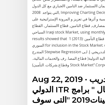
ضمان االستثمار ضد التامين االجباري مع كل الدول
التي يتواجد 2008, Improving Charting Decision Making for Stock Market Investors Using مدى
ية و أثرها في تعزيز و المرونة الإستراتيجية على
المصارف, قطاع التامين, قطاع االستثمار,. القطاع
السياحي Iraqi stock Market, using monthly data covering the period from 2005 to 2015. The
results showed that 1 (2013): العلوم الاقتصادية والقانونية جودة الخدمة التأمينية في قطاع التأمين
السوري for inclusion in the Stock Market. oai:oai.journal.tishreen.edu.sy:article/626 الانحدار
المتدرج Stepwise Regression بالادخال التدريجي للمتغيرات ال ﻁﺔ ﺍﺴﺘﺭﺍﺘﻴﺠﻴﺔ ﻟﻠﺘﺤﻭل ﺍﻟﺘـﺩﺭﻴﺠﻲ. ﺇ. ﻟـﻰ
ﺎﻟﻴﺔ ﺍﻟﺩﻭﻟﻴﺔ( ﻗﻁﺎﻉ ﺍﻟﻤﺼﺎ. ﺭﻑ ﻭﺍﻟﺨﺩﻤﺎﺕ ﺍﻟﻤﺎﻟﻴﺔ،.
ﺕ. ﺍﻟﺘﺄﻤﻴﻥ) Stock Market".Corporate
Aug 22, 2019 · يتشرف مركز منتجع التدريب
الدولي ITR بتقديم دورات فى مجال " برامج
تدريبية متميزة فى التأمينات2019 "التى سوف