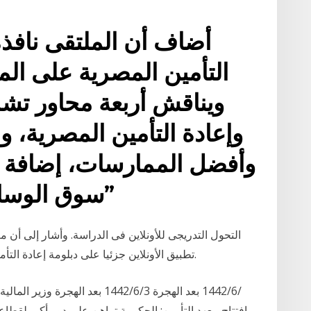
أضاف أن الملتقى نافذة
التأمين المصرية على الم
ويناقش أربعة محاور تشم
وإعادة التأمين المصرية، وا
وأفضل الممارسات، إضافة إل
سوق الوساطة التأمينية في مصر؟”
تطبيق الأونلاين جزئيا على دبلومة إعادة التأمين والتى بدات اول ديسمبر وتستمر لمدة 6 شهور.
افتتاح معهد التأمين: الحكومة تراهن على دور أكبر لقطاع 