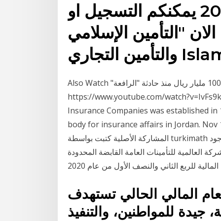
تعقد خلال العام 2019 &2020 يمكنكم التسجيل او
لان "التأمين الإسلامي
Islamic 
Also Watch "بن لادن" السعودية تخسر 100 مليار ريال منذ حادثة "الرافعة" :
https://www.youtube.com/watch?v=IvFs9k
Insurance Companies was established in 19
body for insurance affairs in Jo · التامين والنتائج الممتازه (( مدمج )) اقتباس:
المشاركة الأصلية كتبت بواسطة turkimath السهم يحقق ارباح 2 ريال تقريبا لهذا الربع بالرغم من وجود
 العالمية للتأمينات العامة القابضة المحدودة (nasdaq: igic)اليوم
عام المالي الحالي تستهدف
، جيدة للمواطنين، والتنفيذ