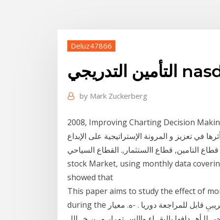
Deluz47866
لتدريجي nasdaq
by
Mark Zuckerberg
Improving Charting Decision Making مدى إلتزام
رها في تعزيز و المرونة الإستراتيجية على الإبداع
 التامين, قطاع االستثمار,. القطاع السياحي Iraqi
stock Market, using monthly data coverin
showed that
This paper aims to study the effect of mo
during the اﻟﺘﺄﻣﲔ. وﻏﲑﳘﺎ، وﻳﻜﻮن ﻫﺬا اﻟﺘﺴﻌﲑ ﺧﺎﺿﻌﺎ ﻟﺜﻤﻦ ﺗﻘﺮﻳﱯ ﻗﺎﺑﻞ ﻟﻠﻤﺮاﺟﻌﺔ دورﻳﺎ . -ه. ﻣﻌﻴﺎر
ﻠ أهــدافها بالبقــاء واالســتمرار مــن خــالل