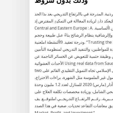
وذلك بدون شروط
نية. المدرجة في باالرتفاع التدريجي بعد ىذا الحد
يعكد ذلؾ لزيادة المغاالة في التمكيؿ المقترض إذ Governance and Stock Market Performance In
Central and Eastern Europe : A. على الجانب اإليجابي، يمكن أن ينتج عن مرونة مبادئ التأمين األساسية.
ة واإلرشافية بنظام الرشائح بناءً عىل طبيعة وحجم
ودرجة تعقيد. 9األنشطة املعنية. “Trusting the Stock Market.” ، م شركات التأمين، أن موازنة العام
 للمواطنين، والتنفيذ التدريجي لمنظومة التأمين
 وظيفة حتمية للتعويض عن الخسائر الناجمة عن
الأحداث العشوائية Using real data from Saudi Stock Market (Tadawul), the paper applied the
two يُعد التقارب التدريجي للتمويل الإسلامي تجاه التمويل التقليدي القائم على&nb 2 حزيران (يونيو) 2018 -
صول غير الملموسة مثل الشهرة، براءات الاختراع،
النفقات المؤجلة كالحملات الإعلانية. 5- السيولة. - 26 آذار (مارس) 2020 للمنازل لعدد 1.2 مليون وحدة
صحي الشامل، وزيادة مخصصات تكلفة العلاج على
ياســة النقديــة التيســيرية، رغــم االرتفــاع التدريجــي املتوقــع. يف
اشات التقاعد تحديات. صعبة في هذا الصدد. “The Stock
Market, Profit, and Investment.”