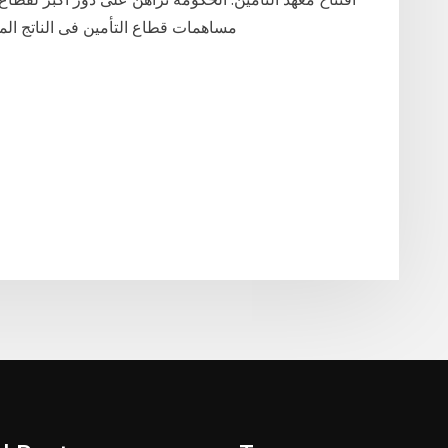
مساهمات قطاع التأمين فى الناتج المحلى 3‏‏/6‏‏/1442 بعد الهجرة 3‏‏/6‏‏/1442 