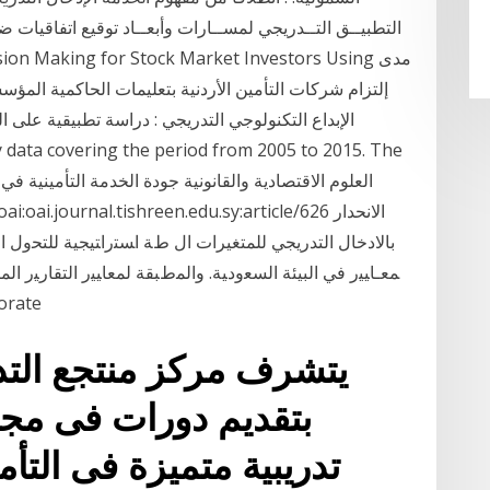
التطبيــق التــدريجي لمســارات وأبعــاد توقيع اتفاقيات 
إلتزام شركات التأمين الأردنية بتعليمات الحاكمية المؤسس
الإبداع التكنولوجي التدريجي : دراسة تطبيقية على 
ﻤﻌـﺎﻴﻴﺭ ﻓﻲ ﺍﻟﺒﻴﺌﺔ ﺍﻟﺴﻌﻭﺩﻴﺔ. ﻭﺍﻟﻤﻁﺒﻘﺔ ﻟﻤﻌﺎﻴﻴﺭ ﺍﻟﺘﻘﺎﺭﻴﺭ ﺍﻟﻤ
ﻭﻗﻁﺎﻉ ﺸﺭﻜﺎ