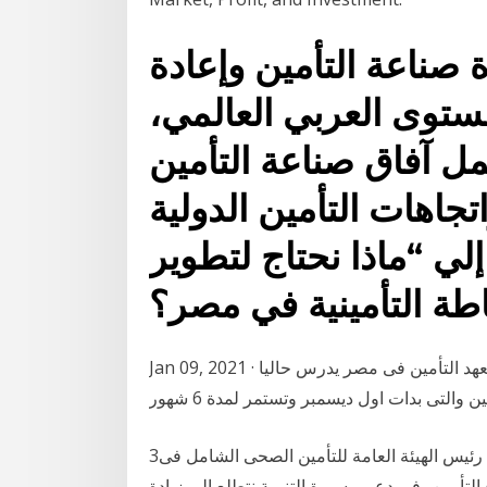
 صناعة التأمين وإعادة
ستوى العربي العالمي،
ل آفاق صناعة التأمين
تجاهات التأمين الدولية
ي “ماذا نحتاج لتطوير
Jan 09, 2021 · التحول التدريجى للأونلاين فى الدراسة. وأشار إلى أن معهد التأمين فى مصر يدرس حاليا
3‏‏/6‏‏/1442 بعد الهجرة 3‏‏/6‏‏/1442 بعد الهجرة وزير المالية رئيس الهيئة العامة للتأمين الصحى الشامل فى
التأمين.. في دعم مسيرة التنمية نتطلع إلى زيادة