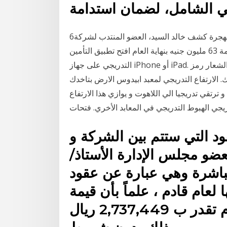
6‏‏/5‏‏/1442 بعد الهجرة كشف خالد السيد، العضو المنتدب لشركة «Apex»– مصر لوساطة إعادة التأمين،
استهدافها حصيلة أقساط لصالح معيدى التأمين بالخارج بقيمة 63 مليون جنيه بنهاية العام افتح تطبيق التأمين
التدريجي على جهاز iPhone أو iPad. سيعرض الشعار رمز P التقدمي الأزرق الكلاسيكي على خلفية بيضاء.
 الارتفاع التدريجي لمعبد ابيدوس الارض بتاخدك
ترتقي تدريجيا الي اللاهوت و يوازي هذا الارتفاع
ريجي الهبوط التدريجي في المعابد الأخري. فتحات
ود التي ستتم بين الشركة و
عضو مجلس الإدارة الأستاذ/
باشرة وهي عبارة عن عقود
 لعام قادم ، علماً بأن قيمة
التعاملات خلال العام 2018 م تقدر ب 2,737,449 ريال