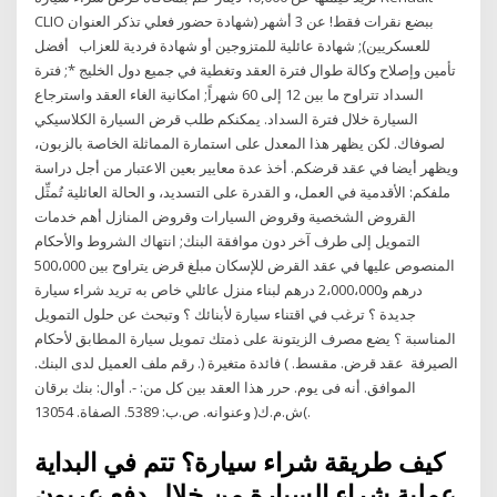
CLIO ببضع نقرات فقط! عن 3 أشهر (شهادة حضور فعلي تذكر العنوان
للعسكريين); شهادة عائلية للمتزوجين أو شهادة فردية للعزاب أفضل
تأمين وإصلاح وكالة طوال فترة العقد وتغطية في جميع دول الخليج *; فترة
السداد تتراوح ما بين 12 إلى 60 شهراً; امكانية الغاء العقد واسترجاع
السيارة خلال فترة السداد. يمكنكم طلب قرض السيارة الكلاسيكي
لصوفاك. لكن يظهر هذا المعدل على استمارة المماثلة الخاصة بالزبون،
ويظهر أيضا في عقد قرضكم. أخذ عدة معايير بعين الاعتبار من أجل دراسة
ملفكم: الأقدمية في العمل، و القدرة على التسديد، و الحالة العائلية تُمثِّل
القروض الشخصية وقروض السيارات وقروض المنازل أهم خدمات
التمويل إلى طرف آخر دون موافقة البنك; انتهاك الشروط والأحكام
المنصوص عليها في عقد القرض للإسكان مبلغ قرض يتراوح بين 500،000
درهم و2،000،000 درهم لبناء منزل عائلي خاص به تريد شراء سيارة
جديدة ؟ ترغب في اقتناء سيارة لأبنائك ؟ وتبحث عن حلول التمويل
المناسبة ؟ يضع مصرف الزيتونة على ذمتك تمويل سيارة المطابق لأحكام
الصيرفة عقد قرض. مقسط. ) فائدة متغيرة (. رقم ملف العميل لدى البنك.
الموافق. أنه فى يوم. حرر هذا العقد بين كل من: -. أوال: بنك برقان
)ش.م.ك( وعنوانه. ص.ب: 5389. الصفاة. 13054.
كيف طريقة شراء سيارة؟ تتم في البداية
عملية شراء السيارة من خلال دفع عربون