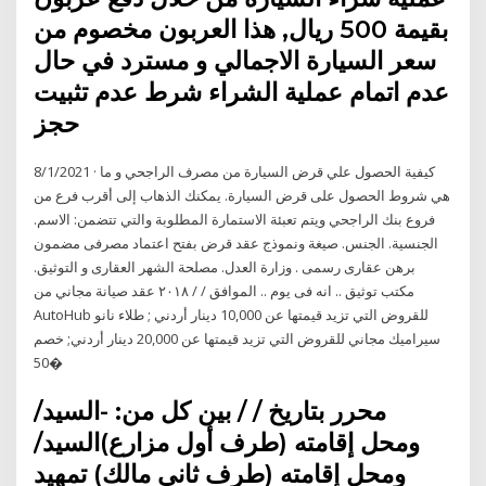
بقيمة 500 ريال, هذا العربون مخصوم من
سعر السيارة الاجمالي و مسترد في حال
عدم اتمام عملية الشراء شرط عدم تثبيت
حجز
8/1/2021 · كيفية الحصول علي قرض السيارة من مصرف الراجحي و ما
هي شروط الحصول على قرض السيارة. يمكنك الذهاب إلى أقرب فرع من
فروع بنك الراجحي ويتم تعبئة الاستمارة المطلوبة والتي تتضمن: الاسم.
الجنسية. الجنس. صيغة ونموذج عقد قرض بفتح اعتماد مصرفى مضمون
برهن عقارى رسمى . وزارة العدل. مصلحة الشهر العقارى و التوثيق.
مكتب توثيق .. انه فى يوم .. الموافق / / ۲۰۱۸ عقد صيانة مجاني من
AutoHub للقروض التي تزيد قيمتها عن 10,000 دينار أردني ; طلاء نانو
سيراميك مجاني للقروض التي تزيد قيمتها عن 20,000 دينار أردني; خصم
50�
محرر بتاريخ / / بين كل من: -السيد/
ومحل إقامته (طرف أول مزارع)السيد/
ومحل إقامته (طرف ثاني مالك) تمهيد