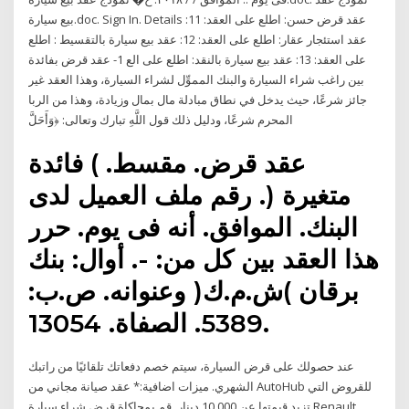
بيع سيارة.doc. Sign In. Details عقد قرض حسن: اطلع على العقد: 11:
عقد استئجار عقار: اطلع على العقد: 12: عقد بيع سيارة بالتقسيط : اطلع
على العقد: 13: عقد بيع سيارة بالنقد: اطلع على الع 1- عقد قرض بفائدة
بين راغب شراء السيارة والبنك المموِّل لشراء السيارة، وهذا العقد غير
جائز شرعًا، حيث يدخل في نطاق مبادلة مال بمال وزيادة، وهذا من الربا
المحرم شرعًا، ودليل ذلك قول اللَّهِ تبارك وتعالى: ﴿وَأَحَلَّ
عقد قرض. مقسط. ) فائدة
متغيرة (. رقم ملف العميل لدى
البنك. الموافق. أنه فى يوم. حرر
هذا العقد بين كل من: -. أوال: بنك
برقان )ش.م.ك( وعنوانه. ص.ب:
5389. الصفاة. 13054.
عند حصولك على قرض السيارة، سيتم خصم دفعاتك تلقائيًا من راتبك
الشهري. ميزات اضافية:* عقد صيانة مجاني من AutoHub للقروض التي
تزيد قيمتها عن 10,000 دينار قم بمحاكاة قرض شراء سيارة Renault