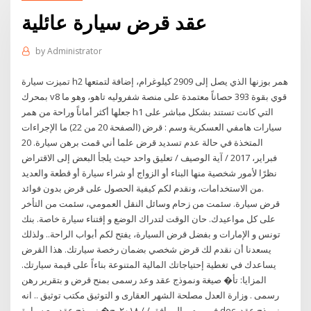
عقد قرض سيارة عائلية
by
Administrator
تميزت سيارة h2 همر بوزنها الذي يصل إلى 2909 كيلوغرام، إضافة لتمتعها
بمحرك v8 قوي بقوة 393 حصاناً معتمدة على منصة شفروليه تاهو، وهو ما
جعلها أكثر أماناً وراحة من همر h1 التي كانت تستند بشكل مباشر على
سيارات هامفي العسكرية وسم : قرض (الصفحة 20 من 22) ما الإجراءات
المتخذة في حالة عدم تسديد قرض علما أني قمت برهن سيارة. 20
فبراير، 2017 / آية الوصيف / تعليق واحد حيث يلجأ البعض إلى الاقتراض
نظرًا لأمور شخصية منها البناء أو الزواج أو شراء سيارة أو قطعة والعديد
من الاستخدامات، ونقدم لكم كيفية الحصول على قرض بدون فوائد.
قرض سيارة. سئمت من زحام وسائل النقل العمومي، سئمت من التأخر
على كل مواعيدك. حان الوقت لتدراك الوضع و إقتناء سيارة خاصة. بنك
تونس و الإمارات و بفضل قرض السيارة، يفتح لكم أبواب الراحة.. ولذلك
يسعدنا أن نقدم لك قرض شخصي بضمان رخصة سيارتك. هذا القرض
يساعدك في تغطية إحتياجاتك المالية المتنوعة بناءاً على قيمة سيارتك.
المزايا: تأ� صيغة ونموذج عقد وعد رسمى بمنح قرض و بتقرير رهن
رسمى . وزارة العدل مصلحة الشهر العقارى و التوثيق مكتب توثيق .. انه
فى يوم .. الموافق / / ۲۰۱۸. ح� نموذج عقد بيع سيارة.doc. نموذج عقد