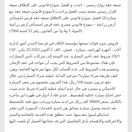
صيغة عقد زواج رسمي – احدث و افضل نموذج قانوني على الإطلاق صيغة
اقرار رسمي بصحة نسب افضل و احدث لانموذج قانوني صيغة عقد بيع
سيارة (2) افضل نموذج قانوني على الاطلاق صيغة عقد قرض لمستأجر
أرض زراعية – نموذج قانوني مصري عقد قرض لمستأجر أرض زراعية
(المواد 3 و4 و5 من القانون رقم 52 لسنة 1966)
قروض بدون فوائد تمنحها مؤسسة الكاف في فرنسا المدير أمور إدارية
CAF ، أثاث ، أجهزة كهربائية ، سيارة ، عفش ، كاف 2 أكتوبر 2020 20 يناير
2021 شروط عقد تأجير السيارة. عند التوجه إلى شركات تأجير السيارات
فإن هناك مجموعةً من الشروط التي يجب أن تتواجد في عقد الإيجار،
وتنقسم هذه الشروط إلى عدة أقسام، لكل منها تفرعاتها الخاصة، وهي:
كيف طريقة شراء سيارة؟ تتم في البداية عملية شراء السيارة من خلال
دفع عربون بقيمة 500 ريال, هذا العربون مخصوم من سعر السيارة
الاجمالي و مسترد في حال عدم اتمام عملية الشراء شرط عدم تثبيت
حجز احتاج سياره عائليه للتقسيط , عندي فله 3 ادوار في ظهرة لبن مأجره
بالكامل بسعر 49600 الف ريال من لديه سياره ويرغب يبيع عليه بالتقسيط
تعد خدمة توصيل سيارة بسائق هي إحدى الخدمات المميزة التي تفخر
(سابتكو ليمو) بتقديمها، حيث تنطلق هذه الخدمة بالفخامة والتميز
والاحترافية والاهتمام بأدق التفاصيل التي قد يحتاجها العميل أو يلتفت إليها.