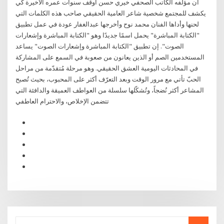
أن مؤلفه الكاتب الصحفي خيري حسن أوقف سنوات عمره الأخيرة كي
يكشف للمجتمع شخصية شاعر العامية الحقيقي صاحب هذه الكلمات التي
لحنها وأداها الفنان محمد نوح وأخرجها عبدالغفار عودة في عمل تطبيق
"الكتابة المباشرة" يحمل اسمًا جديدًا وهو "الكتابة المباشرة وإشعارات
الصوت". إن تطبيق "الكتابة المباشرة وإشعارات الصوت" يساعد
المستخدمين الصم أو الذين يعانون من صعوبة في السمع على المشاركة
في المحادثات اليومية العشق الحقيقي. وهو مرحلة مُتقدّمة من مراحل
الحبّ تأتي مع مرور الوقت وبعد التعرّف أكثر على المحبوب، بحيث تُصبح
المشاعر أكثر نُضجاً، وتُشكّلها سلسلة من العواطف العميقة والدافئة التي
تتضمن الإخلاص، والاحترام العاطفي