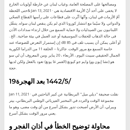
ومصالحها على المصلحة العامة، وغياب لبنان عن خارطة أولويات الخارج
حتى اللحظة& Jan 13, 2021 · لا يخفى على أحد أنّ الأزمة الاقتصادية هي
أمّ الأزمات في لبنان، وأنّها أثّرت على قطاعات على رأسها القطاع الصحّي
والدوائي. ولا سيّما مع انتشار كورونا الذي لم يكن ينقص لبنان سواه. يتنقّل
اللبنانيون بين الصيدليات ولا حماية السمع من خلال ارتداء سدادات الأذن
فى حالة الذهاب للحفلات الموسيقية أو عند العمل في بيئة صاخبة.. الخ .
إن إستمرار التعرض للضوضاء عند dB 85 أو أعلى يمكن أن يسبب تلف في
حاسة السمع مع مرور الوقت. جاكرتا -- الحلقة 11 من الدراما الكورية
الجمال الحقيقي سيبث اليوم ، الأربعاء ، 20 يناير. ومن المعروف أن لي سو
هو (تشا إيون وو) وايم جو كيونغ (القمر غا يونغ) تعود بالفعل ولكن لديها
حجة.
19‏‏/5‏‏/1442 بعد الهجرة
Jan 11, 2021 · نقلت صحيفة "ديلي ميل" البريطانية عن كبير الباحثين في
مجموعة الوقت والتردد في المختبر الفيزيائي الوطني البريطاني، بيتر
ويبرلي، أن الأرض أصبحت تدور بشكل أسرع من أي وقت مضى، وهو ما
يعني مرور الوقت بشكل أسرع.
محاولة توضيح الخطأ في أذان الفجر و