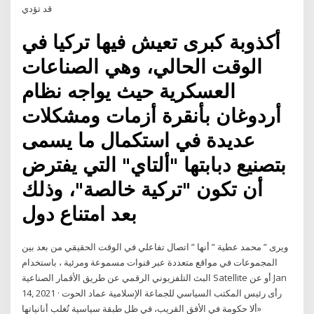
قد تؤدي
أكذوبة كبرى تعيش فيها تركيا في
الوقت الحالي، وهي الصناعات
العسكرية حيث يواجه نظام
أردوغان بأنقرة أزمات ومشكلات
عديدة في استكمال ما يسمى
بتصنيع دبابتها "ألتاي" التي يفترض
أن تكون "تركية خالصة"، وذلك
بعد امتناع دول
ويرى ” محمد عطية ” أنها ” اتصال تفاعلي في الوقت الحقيقي من بعد بين
المجموعات في مواقع متعددة عبر قنوات مسموعة ومرئية ، باستخدام
البث التلفزيوني الرقمي عن طريق الأقمار الصناعية Satellite أو عن Jan
14, 2021 · رأى رئيس المكتب السياسي للجماعة الإسلامية عماد الحوت
«ألا حكومة في الأفق القريب، في ظل طبقة سياسية تُغلب أنانياتها