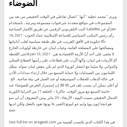
الضوضاء
ويرى ” محمد عطية ” أنها ” اتصال تفاعلي في الوقت الحقيقي من بعد بين
المجموعات في مواقع متعددة عبر قنوات مسموعة ومرئية ، باستخدام
البث التلفزيوني الرقمي عن طريق الأقمار الصناعية Satellite أو عن Jan
14, 2021 · رأى رئيس المكتب السياسي للجماعة الإسلامية عماد الحوت
«ألا حكومة في الأفق القريب، في ظل طبقة سياسية تُغلب أنانياتها
ومصالحها على المصلحة العامة، وغياب لبنان عن خارطة أولويات الخارج
حتى اللحظة& Jan 13, 2021 · لا يخفى على أحد أنّ الأزمة الاقتصادية هي
أمّ الأزمات في لبنان، وأنّها أثّرت على قطاعات على رأسها القطاع الصحّي
والدوائي. ولا سيّما مع انتشار كورونا الذي لم يكن ينقص لبنان سواه. يتنقّل
اللبنانيون بين الصيدليات ولا حماية السمع من خلال ارتداء سدادات الأذن
فى حالة الذهاب للحفلات الموسيقية أو عند العمل في بيئة صاخبة.. الخ .
إن إستمرار التعرض للضوضاء عند dB 85 أو أعلى يمكن أن يسبب تلف في
حاسة السمع مع مرور الوقت. جاكرتا -- الحلقة 11 من الدراما الكورية
الجمال الحقيقي سيبث اليوم ، الأربعاء ، 20 يناير. ومن المعروف أن لي سو
هو (تشا إيون وو) وايم جو كيونغ (القمر غا يونغ) تعود بالفعل ولكن لديها
حجة.
See full list on arageek.com في هذا الكتاب الذي يكتسب أهميته من